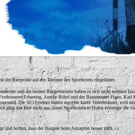
 der Bierprobe auf der Terrasse des Sportheims eingeläutet.
einderäte und die beiden Bürgermeister haben es sich nicht nehmen la
 Festbrauerei Erharting, Amelie Röhrl und der Braumeister Franz, Karl
anwesend. Die 50 l Festbier hatten nur eine kurze Verzehrdauer, weil u
ich ging das Bier nicht aus, unser Sportheimwirt Hubsi versorgte die 
 und hoffen, dass der Burgste beim Anzapfen besser trifft. :-)